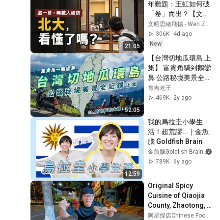
年難題：王虹如何破
「卷」而出？【文昭
思緒飛揚562】
文昭思緒飛揚 - Wen Zhao Studio
306K
4d ago
New
21:05
【台灣切地瓜環島 上
集】 富貴角騎到鵝鑾
鼻 公路秘境美景全記
錄 Ft.愛做夢的大叔 
肯吉老王
阿猿@愛做夢的大叔  
469K
2y ago
#機車環島 #環島旅
52:05
行 #vespa
我的烏拉圭小學生
活！超荒謬...｜金魚
腦 Goldfish Brain
金魚腦Goldfish Brain
789K
6y ago
12:59
Original Spicy 
Cuisine of Qiaojia 
County, Zhaotong, 
Yunnan
阿星探店Chinese Food Tour