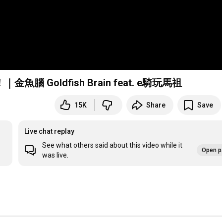
Goldfish Brain feat. e騎玩馬祖
15K
Share
Save
Live chat replay
See what others said about this video while it
Open p
was live.