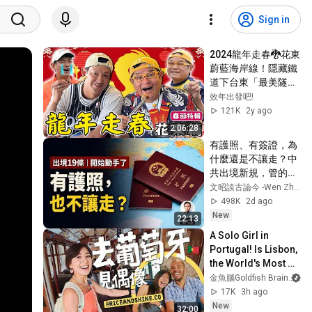
Sign in
2024龍年走春🐉花東
蔚藍海岸線！隱藏鐵
道下台東「最美隧
道」！許效舜尷尬遭
效年出發吧!
誤認成沈文程？！
121K
2y ago
【#效廉出發吧】｜
2:06:28
📍花蓮．台東｜許效
有護照、有簽證，為
舜 威廉
什麼還是不讓走？中
共出境新規，管的遠
不止是人（文昭談古
文昭談古論今 -Wen Zhao Official
論今1735期）
498K
2d ago
New
22:13
A Solo Girl in 
Portugal! Is Lisbon, 
the World's Most 
Livable City, Fun?
金魚腦Goldfish Brain
17K
3h ago
New
32:00