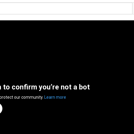
n to confirm you’re not a bot
 protect our community.
Learn more