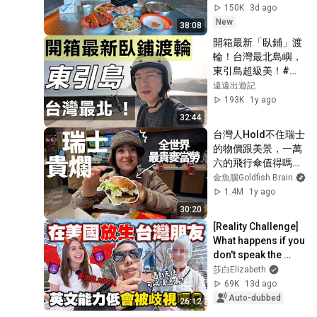
150K
3d ago
New
38:08
開箱最新「臥鋪」渡
輪！台灣最北島嶼，
東引島超級美！#馬
祖 #渡輪
遠遠出遊記
193K
1y ago
32:44
台灣人Hold不住瑞士
的物價跟美景，一萬
六的飛行傘值得嗎？
麥當勞重擊錢包君 | 
金魚腦Goldfish Brain
金魚腦Goldfish 
1.4M
1y ago
Brain feat.Holafly
30:20
[Reality Challenge] 
What happens if you 
don't speak the 
language in the US? 
莎白Elizabeth
Culture shock? 
69K
13d ago
Witnes...
Auto-dubbed
26:12