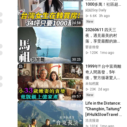
1000多萬！社區超級
豪華！三星工程師的
紹紹Soy Daily
新家開箱｜韓國 
6.6K
3h ago
Room Tour｜紹紹 
New
24:58
Soy Daily
20260611 四天三
夜，遇見最美的村
落，享受最酣的旅行|
馬祖|北竿
嬰姿煥發
120K
1mo ago
30:25
1999年!! 台中富商離
奇人間蒸發，5年
後，警方循著驚人線
索追查，年輕嫩妻的
未知档案
駭人真面目終於曝
23K
2d ago
光…
New
46:57
Life in the Distance: 
"Changbin, Taitung" 
[#HulkSlowTravel 
EP61] Full Version
浩克慢遊
101K
1mo ago