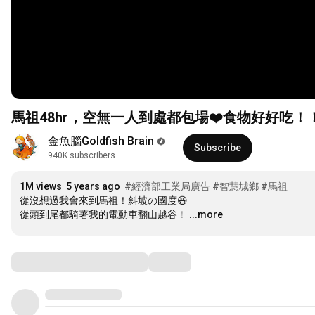
馬祖48hr，空無一人到處都包場❤️食物好好吃！！｜金魚腦 
金魚腦Goldfish Brain
Subscribe
940K subscribers
1M views
5 years ago
#經濟部工業局廣告
#智慧城鄉
#馬祖
從沒想過我會來到馬祖！斜坡の國度😆

從頭到尾都騎著我的電動車翻山越谷！
…
...more
Comments