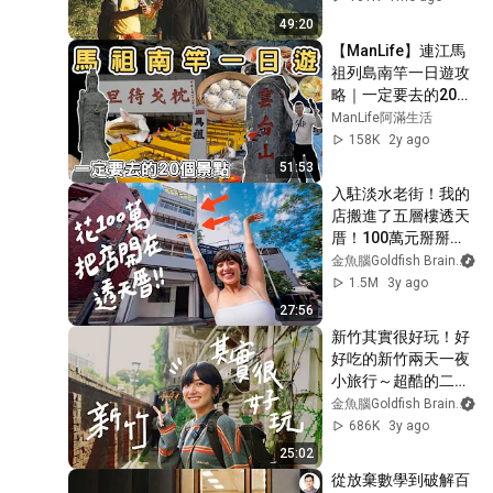
49:20
【ManLife】連江馬
祖列島南竿一日遊攻
略｜一定要去的20個
景點Mazu one day 
ManLife阿滿生活
tour  《阿滿生活｜
158K
2y ago
馬祖》
51:53
入駐淡水老街！我的
店搬進了五層樓透天
厝！100萬元掰掰
【搬家全記錄】｜金
金魚腦Goldfish Brain
魚腦Goldfish Brain
1.5M
3y ago
27:56
新竹其實很好玩！好
好吃的新竹兩天一夜
小旅行～超酷的二手
衣複合式咖啡廳、遇
金魚腦Goldfish Brain
到超幽默的餐廳老
686K
3y ago
闆！吃到超好吃葡萄
25:02
塔！｜金魚腦 
從放棄數學到破解百
Goldfish Brain