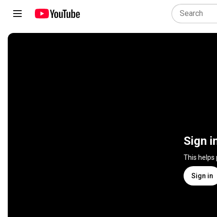
Sign i
This helps
Sign in