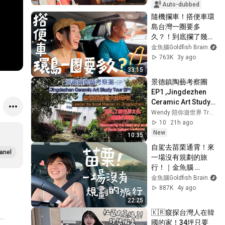
Auto-dubbed
隨機攔車！搭便車環
島台灣一圈要多
久？！到底攔了幾台
車才能夠到終點？｜
金魚腦Goldfish Brain
金魚腦 Goldfish 
763K
3y ago
Brain feat. 德國
33:15
Emma
景德鎮陶藝考察團 
EP1 ,Jingdezhen 
Ceramic Art Study 
Tour EP1
Wendy 陪你遊世界 Travelling around the world with Wendy
10
21h ago
New
10:35
自駕去苗栗通霄！來
anel
一場沒有規劃的旅
行！｜金魚腦 
Goldfish Brain
金魚腦Goldfish Brain
887K
4y ago
22:25
🇰🇷窺探台灣人在韓
國的家！34坪只要